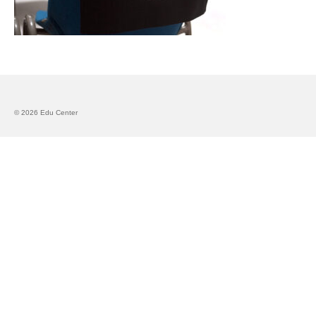
Запознавање со проектот „Супер учење за
супер деца“
Реализиран прв циклус на обуки по проектот
„Сугестопедија“
Интервју со Илијана Атанасова – носител на
© 2026 Edu Center
проектот „Сугестопедија“ во Еду Центар
Панел дискусија „Сугестопедијата како
современ пристап во учењето и развојот на
децата“
Skopje Creative Point is Officially Opening!
Cultart PRO 2025
Cultart with a second edition in 2025 –
Cultart PRO
Cultart PRO supports excellence in cultural