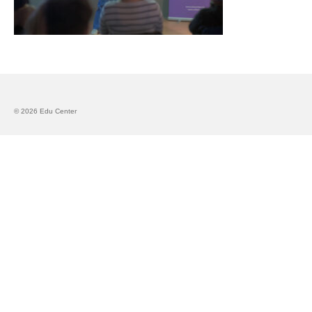
Запознавање со проектот „Супер учење за
супер деца“
Реализиран прв циклус на обуки по проектот
„Сугестопедија“
Интервју со Илијана Атанасова – носител на
© 2026 Edu Center
проектот „Сугестопедија“ во Еду Центар
Панел дискусија „Сугестопедијата како
современ пристап во учењето и развојот на
децата“
Skopje Creative Point is Officially Opening!
Cultart PRO 2025
Cultart with a second edition in 2025 –
Cultart PRO
Cultart PRO supports excellence in cultural