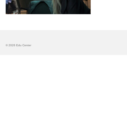
Запознавање со проектот „Супер учење за
супер деца“
Реализиран прв циклус на обуки по проектот
„Сугестопедија“
Интервју со Илијана Атанасова – носител на
© 2026 Edu Center
проектот „Сугестопедија“ во Еду Центар
Панел дискусија „Сугестопедијата како
современ пристап во учењето и развојот на
децата“
Skopje Creative Point is Officially Opening!
Cultart PRO 2025
Cultart with a second edition in 2025 –
Cultart PRO
Cultart PRO supports excellence in cultural