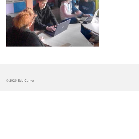
Запознавање со проектот „Супер учење за
супер деца“
Реализиран прв циклус на обуки по проектот
„Сугестопедија“
Интервју со Илијана Атанасова – носител на
проектот „Сугестопедија“ во Еду Центар
Панел дискусија „Сугестопедијата како
современ пристап во учењето и развојот на
децата“
© 2026 Edu Center
Skopje Creative Point is Officially Opening!
Cultart PRO 2025
Cultart with a second edition in 2025 –
Cultart PRO
Cultart PRO supports excellence in cultural