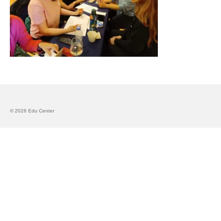
Запознавање со проектот „Супер учење за
супер деца“
Реализиран прв циклус на обуки по проектот
„Сугестопедија“
Интервју со Илијана Атанасова – носител на
проектот „Сугестопедија“ во Еду Центар
Панел дискусија „Сугестопедијата како
современ пристап во учењето и развојот на
© 2026 Edu Center
децата“
Skopje Creative Point is Officially Opening!
Cultart PRO 2025
Cultart with a second edition in 2025 –
Cultart PRO
Cultart PRO supports excellence in cultural