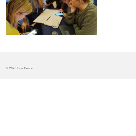
Запознавање со проектот „Супер учење за
супер деца“
Реализиран прв циклус на обуки по проектот
„Сугестопедија“
Интервју со Илијана Атанасова – носител на
проектот „Сугестопедија“ во Еду Центар
Панел дискусија „Сугестопедијата како
современ пристап во учењето и развојот на
© 2026 Edu Center
децата“
Skopje Creative Point is Officially Opening!
Cultart PRO 2025
Cultart with a second edition in 2025 –
Cultart PRO
Cultart PRO supports excellence in cultural