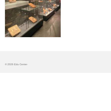
Запознавање со проектот „Супер учење за
супер деца“
Реализиран прв циклус на обуки по проектот
„Сугестопедија“
Интервју со Илијана Атанасова – носител на
проектот „Сугестопедија“ во Еду Центар
Панел дискусија „Сугестопедијата како
современ пристап во учењето и развојот на
децата“
© 2026 Edu Center
Skopje Creative Point is Officially Opening!
Cultart PRO 2025
Cultart with a second edition in 2025 –
Cultart PRO
Cultart PRO supports excellence in cultural