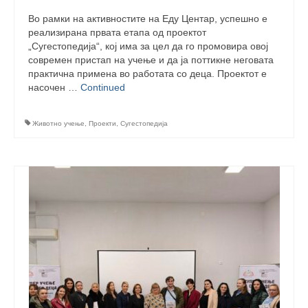
Performing Arts Programme | Day 1 & 2
Во рамки на активностите на Еду Центар, успешно е
реализирана првата етапа од проектот
„Сугестопедија“, кој има за цел да го промовира овој
Performing Arts Programme | Day 3 &
современ пристап на учење и да ја поттикне неговата
4, and 5
практична примена во работата со деца. Проектот е
насочен …
Continued
Italy Lecce
Design & Architecture Programme | Day
Животно учење
,
Проекти
,
Сугестопедија
1 & 2
Design & Architecture Programme | Day
3 & 4
Design & Architecture Programme | Day
5
North Macedonia Skopje
Skopje Applied arts programme | Day 1
Skopje Applied arts programme | Day 2