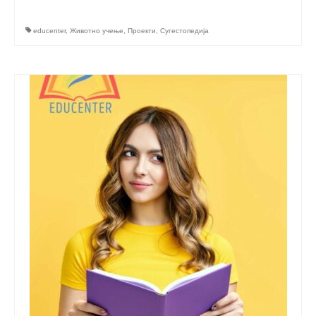
Performing Arts Programme | Day 1 & 2
educenter
,
Животно учење
,
Проекти
,
Сугестопедија
Skopje Applied arts programme | Day 5
Skopje Applied arts programme | Day 4
Skopje Applied arts programme | Day 3
Skopje Applied arts programme | Day 2
Skopje Applied arts programme | Day 1
Applied art program in Skopje organized
by Cultart
Visual Arts Programme | Day 5
Visual Arts Programme | Day 3 & 4
Visual Arts Programme | Day 1 & 2