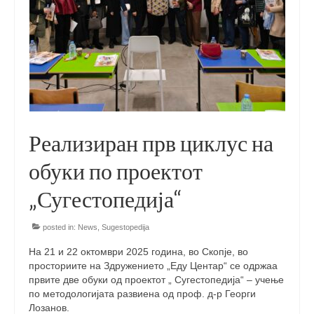
Skopje Applied arts programme | Day 3
Skopje Applied arts programme | Day 4
Skopje Applied arts programme | Day 5
Applied art program in Skopje
organized by Cultart
Реализиран прв циклус на
Cultart News
обуки по проектот
CultArt in the News
„Сугестопедија“
Festivals Programme | Day 5
posted in:
News
,
Sugestopedija
Festivals Programme | Day 3 & 4
На 21 и 22 октомври 2025 година, во Скопје, во
Festivals Programme | Day 1 & 2
просториите на Здружението „Еду Центар“ се одржаа
првите две обуки од проектот „ Сугестопедија“ – учење
Performing Arts Programme | Day 3 & 4,
по методологијата развиена од проф. д-р Георги
and 5
Лозанов.