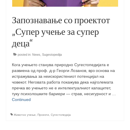
Updates for the Bulgarian candidates and
the Festivals Programme training
Запознавање со проектот
Design & Architecture Programme | Day 5
„Супер учење за супер
Design & Architecture Programme | Day 3
& 4
деца“
Design & Architecture Programme | Day 1
posted in:
News
,
Sugestopedija
& 2
Кога учењето станува природно Сугестопедијата е
The Group of Participants in the Design
развиена од проф. д-р Георги Лозанов, врз основа на
and Architecture Programme
истражувања за неискористениот потенцијал на
човекот. Неговата работа покажува дека најголемата
STEM Education Platform (SAPPHIRE)
пречка во учењето не е интелектуалниот капацитет,
туку психолошките бариери — страв, несигурност и …
SMART SCHOOL
Continued
About Us
Животно учење
,
Проекти
,
Сугестопедија
Areas