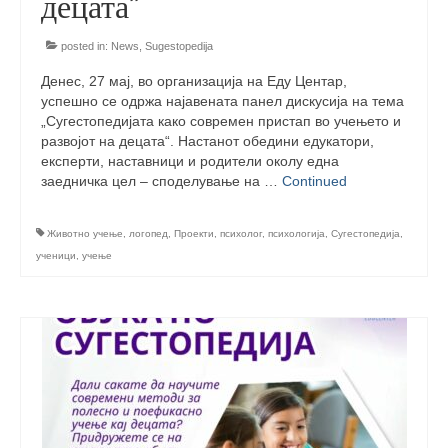
децата“
management in Europe
Applied Arts Skopje, Photography – Day 1 |
posted in:
News
,
Sugestopedija
The MARATHON
Денес, 27 мај, во организација на Еду Центар,
успешно се одржа најавената панел дискусија на тема
Applied Arts Skopje, Photography – Day 2 |
„Сугестопедијата како современ пристап во учењето и
Orienteering
развојот на децата“. Настанот обедини едукатори,
експерти, наставници и родители околу една
Applied Arts Skopje, Photography – Day 3 |
заедничка цел – споделување на …
Continued
FRIENDLY MATCH
Applied Arts Skopje, Photography – Day 4 |
Животно учење
,
логопед
,
Проекти
,
психолог
,
психологија
,
Сугестопедија
,
BASE CAMP
ученици
,
учење
Applied Arts Skopje, Photography – Day 5 |
HOME RUN
CULTART project
Coming Soon: A Cultural Revolution Begins!
Cultart Book