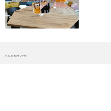
Запознавање со проектот „Супер учење за
супер деца“
Реализиран прв циклус на обуки по проектот
„Сугестопедија“
Интервју со Илијана Атанасова – носител на
проектот „Сугестопедија“ во Еду Центар
Панел дискусија „Сугестопедијата како
современ пристап во учењето и развојот на
© 2026 Edu Center
децата“
Skopje Creative Point is Officially Opening!
Cultart PRO 2025
Cultart with a second edition in 2025 –
Cultart PRO
Cultart PRO supports excellence in cultural