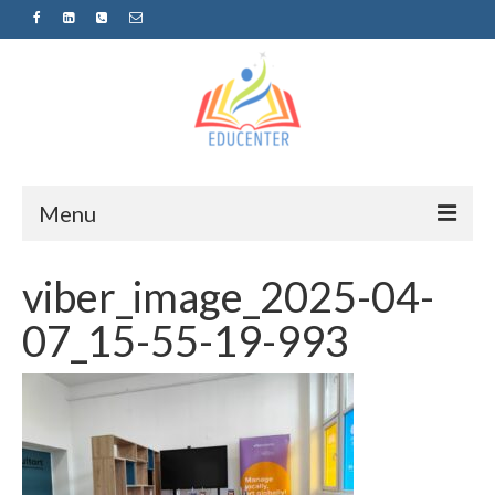
Menu
Home
viber_image_2025-04-
News
07_15-55-19-993
Projects
Sugestopedija
Пријава за обуки-дел од проектот
„СУПЕР УЧЕЊЕ ЗА СУПЕР ДЕЦА“