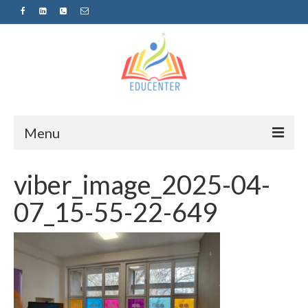
Menu
Home
viber_image_2025-04-
News
07_15-55-22-649
Projects
Sugestopedija
Пријава за обуки-дел од проектот
„СУПЕР УЧЕЊЕ ЗА СУПЕР ДЕЦА“