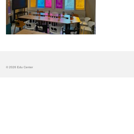
Запознавање со проектот „Супер учење за
супер деца“
Реализиран прв циклус на обуки по проектот
„Сугестопедија“
Интервју со Илијана Атанасова – носител на
проектот „Сугестопедија“ во Еду Центар
Панел дискусија „Сугестопедијата како
современ пристап во учењето и развојот на
© 2026 Edu Center
децата“
Skopje Creative Point is Officially Opening!
Cultart PRO 2025
Cultart with a second edition in 2025 –
Cultart PRO
Cultart PRO supports excellence in cultural