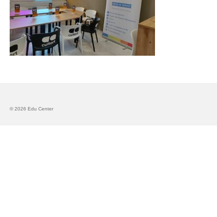
Запознавање со проектот „Супер учење за
супер деца“
Реализиран прв циклус на обуки по проектот
„Сугестопедија“
Интервју со Илијана Атанасова – носител на
проектот „Сугестопедија“ во Еду Центар
Панел дискусија „Сугестопедијата како
современ пристап во учењето и развојот на
© 2026 Edu Center
децата“
Skopje Creative Point is Officially Opening!
Cultart PRO 2025
Cultart with a second edition in 2025 –
Cultart PRO
Cultart PRO supports excellence in cultural