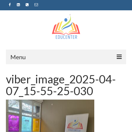
Menu
Home
viber_image_2025-04-
News
07_15-55-25-030
Projects
Sugestopedija
Пријава за обуки-дел од проектот
„СУПЕР УЧЕЊЕ ЗА СУПЕР ДЕЦА“