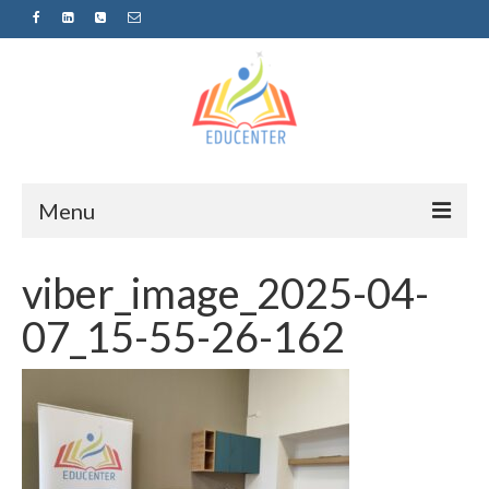
Menu
Home
viber_image_2025-04-
News
07_15-55-26-162
Projects
Sugestopedija
Пријава за обуки-дел од проектот
„СУПЕР УЧЕЊЕ ЗА СУПЕР ДЕЦА“