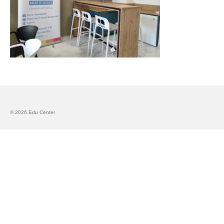
Запознавање со проектот „Супер учење за
супер деца“
Реализиран прв циклус на обуки по проектот
„Сугестопедија“
Интервју со Илијана Атанасова – носител на
проектот „Сугестопедија“ во Еду Центар
Панел дискусија „Сугестопедијата како
современ пристап во учењето и развојот на
© 2026 Edu Center
децата“
Skopje Creative Point is Officially Opening!
Cultart PRO 2025
Cultart with a second edition in 2025 –
Cultart PRO
Cultart PRO supports excellence in cultural