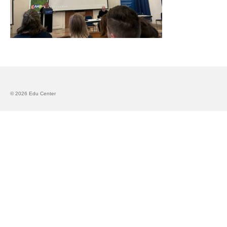
Запознавање со проектот „Супер учење за
супер деца“
Реализиран прв циклус на обуки по проектот
„Сугестопедија“
Интервју со Илијана Атанасова – носител на
проектот „Сугестопедија“ во Еду Центар
© 2026 Edu Center
Панел дискусија „Сугестопедијата како
современ пристап во учењето и развојот на
децата“
Skopje Creative Point is Officially Opening!
Cultart PRO 2025
Cultart with a second edition in 2025 –
Cultart PRO
Cultart PRO supports excellence in cultural