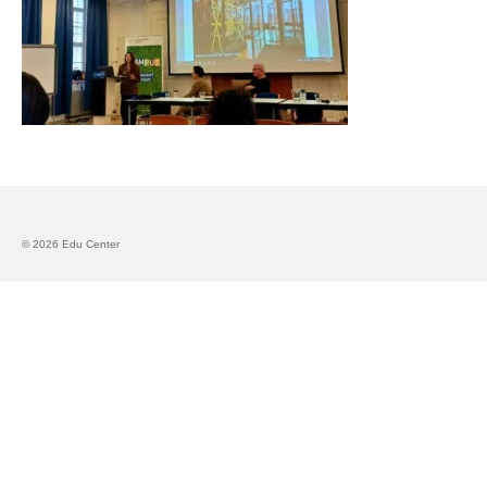
Запознавање со проектот „Супер учење за
супер деца“
Реализиран прв циклус на обуки по проектот
„Сугестопедија“
Интервју со Илијана Атанасова – носител на
проектот „Сугестопедија“ во Еду Центар
Панел дискусија „Сугестопедијата како
современ пристап во учењето и развојот на
© 2026 Edu Center
децата“
Skopje Creative Point is Officially Opening!
Cultart PRO 2025
Cultart with a second edition in 2025 –
Cultart PRO
Cultart PRO supports excellence in cultural