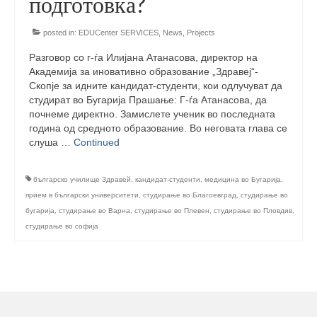
подготовка?
management in Europe
Applied Arts Skopje, Photography – Day 1 |
posted in:
EDUCenter SERVICES
,
News
,
Projects
The MARATHON
Разговор со г-ѓа Илијана Атанасова, директор на
Академија за иновативно образование „Здравеј“-
Applied Arts Skopje, Photography – Day 2 |
Скопје за идните кандидат-студенти, кои одлучуват да
Orienteering
студират во Бугарија Прашање: Г-ѓа Атанасова, да
почнеме директно. Замислете ученик во последната
Applied Arts Skopje, Photography – Day 3 |
година од средното образование. Во неговата глава се
FRIENDLY MATCH
слуша …
Continued
Applied Arts Skopje, Photography – Day 4 |
BASE CAMP
българско училище Здравей
,
кандидат-студенти
,
медицина во Бугарија
,
прием в български университети
,
студирање во Благоевград
,
студирање во
Applied Arts Skopje, Photography – Day 5 |
бугарија
,
студирање во Варна
,
студирање во Плевен
,
студирање во Пловдив
,
HOME RUN
студирање во софија
CULTART project
Coming Soon: A Cultural Revolution Begins!
Cultart Book